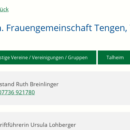
ück
h. Frauengemeinschaft Tengen,
,
stige Vereine / Vereinigungen / Gruppen
Talheim
stand
Ruth
Breinlinger
07736 921780
riftführerin
Ursula
Lohberger