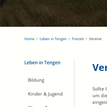
Home
Leben in Tengen
Freizeit
Vereine
Leben in Tengen
Ve
Bildung
Sollte
Kinder & Jugend
um die
einget