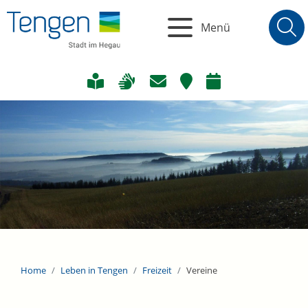
Menü
Home
Leben in Tengen
Freizeit
Vereine