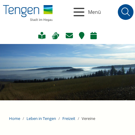
Menü
Home
Leben in Tengen
Freizeit
Vereine