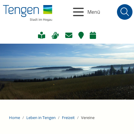
Menü
Home
Leben in Tengen
Freizeit
Vereine