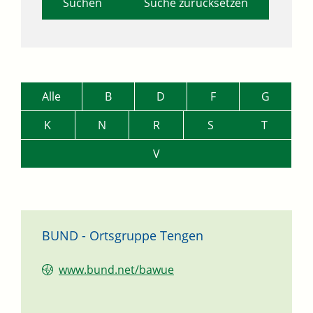
Suche zurücksetzen
Alle
B
D
F
G
K
N
R
S
T
V
BUND - Ortsgruppe Tengen
www.bund.net/bawue