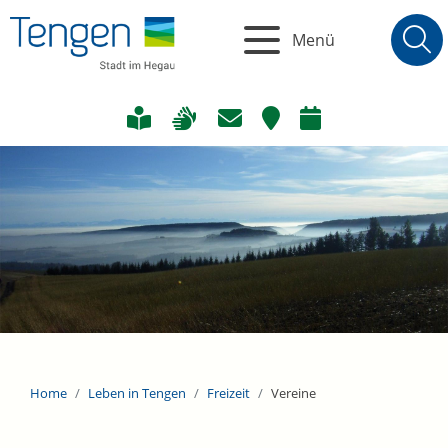
Menü
Home
Leben in Tengen
Freizeit
Vereine