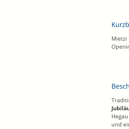
Kurzb
Mietzi
Openin
Besc
Tradit
Jubil
Hegau 
und ei