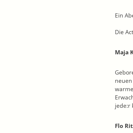
Ein Ab
Die Ac
Maja 
Gebore
neuen 
warme,
Erwach
jede:r
Flo Rit