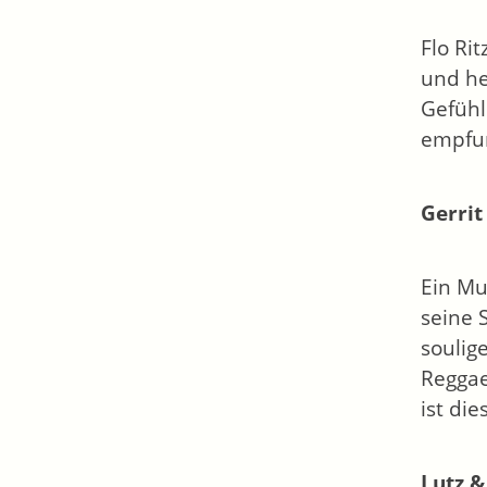
Flo Ri
und he
Gefühl
empfun
Gerrit
Ein Mu
seine 
soulig
Reggae
ist di
Lutz &