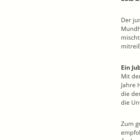
Der ju
Mundha
mischt
mitrei
Ein Ju
Mit de
Jahre 
die de
die Un
Zum gr
empfoh