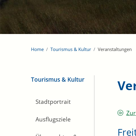
Home
Tourismus & Kultur
Veranstaltungen
Tourismus & Kultur
Ve
Stadtportrait
Zur
Ausflugsziele
Frei