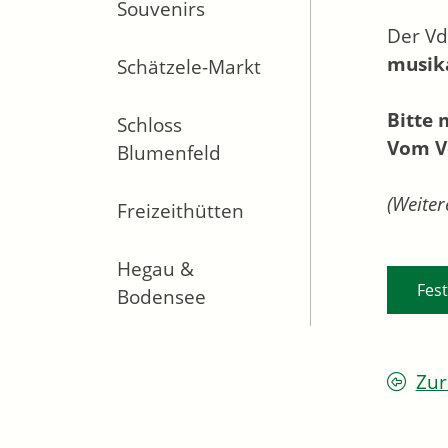
Souvenirs
Der Vd
musika
Schätzele-Markt
Bitte 
Schloss
Vom Vd
Blumenfeld
(Weiter
Freizeithütten
Hegau &
Fest
Bodensee
Zur