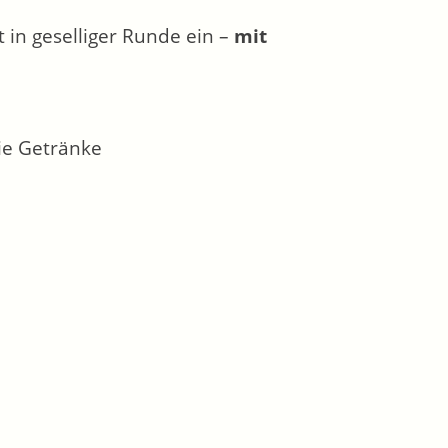
t in geselliger Runde ein –
mit
ie Getränke