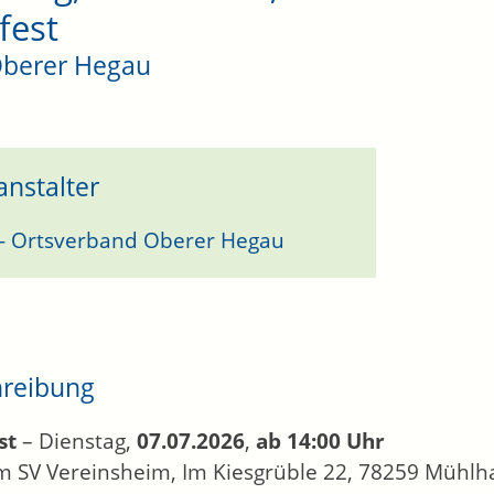
lfest
Oberer Hegau
anstalter
- Ortsverband Oberer Hegau
hreibung
st
– Dienstag,
07.07.2026
,
ab 14:00 Uhr
 SV Vereinsheim, Im Kiesgrüble 22, 78259 Mühl