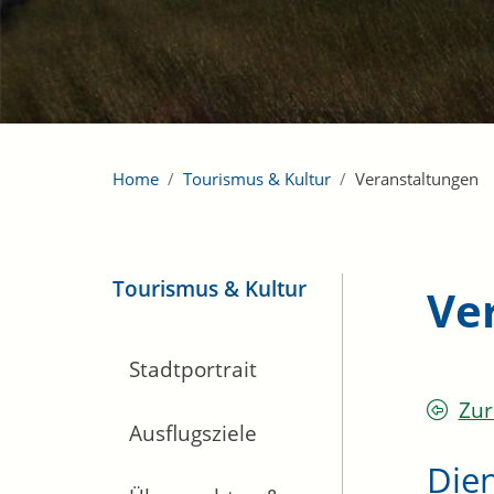
Home
Tourismus & Kultur
Veranstaltungen
Tourismus & Kultur
Ve
Stadtportrait
Zur
Ausflugsziele
Dien