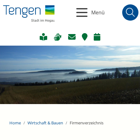
Menü
Home
Wirtschaft & Bauen
Firmenverzeichnis