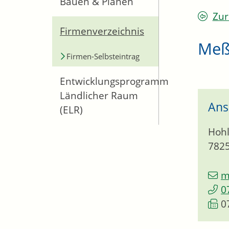
Bauen & Planen
Zur
Firmenverzeichnis
Meß
Firmen-Selbsteintrag
Entwicklungsprogramm
Ländlicher Raum
Ans
(ELR)
Hohl
782
m
0
0