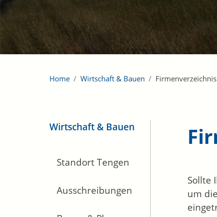
Home
Wirtschaft & Bauen
Firmenverzeichnis
Wirtschaft & Bauen
Fi
Standort Tengen
Sollte
Ausschreibungen
um die
einget