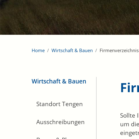
Home
Wirtschaft & Bauen
Firmenverzeichnis
Wirtschaft & Bauen
Fi
Standort Tengen
Sollte
Ausschreibungen
um die
einget