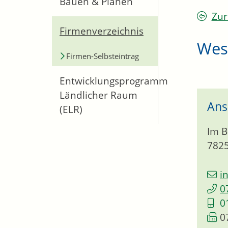
Bauen & Planen
Zur
Firmenverzeichnis
Wes
Firmen-Selbsteintrag
Entwicklungsprogramm
Ländlicher Raum
Ans
(ELR)
Im B
782
i
0
0
0