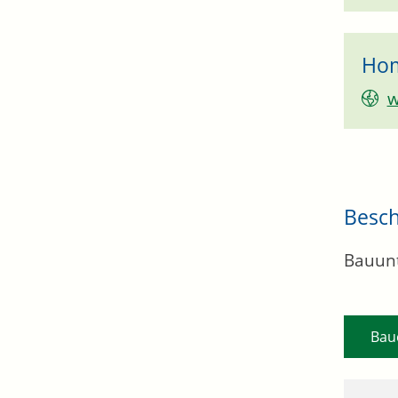
Ho
w
Besc
Bauunt
Bau