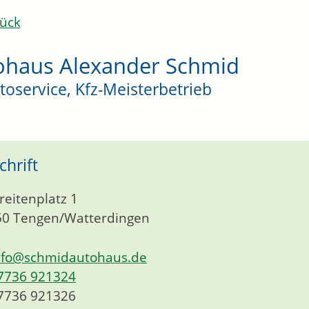
ück
ohaus Alexander Schmid
toservice, Kfz-Meisterbetrieb
chrift
reitenplatz 1
50
Tengen/Watterdingen
nfo@schmidautohaus.de
7736 921324
7736 921326