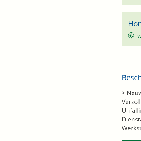
Ho
w
Besc
> Neuw
Verzol
Unfall
Dienst
Werkst