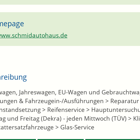
mepage
ww.schmidautohaus.de
hreibung
agen, Jahreswagen, EU-Wagen und Gebrauchtwage
lungen & Fahrzeugein-/Ausführungen > Reparatur
instandsetzung > Reifenservice > Hauptuntersuchu
ag und Freitag (Dekra) - jeden Mittwoch (TÜV) > Kl
attersatzfahrzeuge > Glas-Service