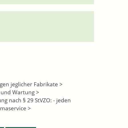
n jeglicher Fabrikate >
 und Wartung >
ng nach § 29 StVZO: - jeden
imaservice >