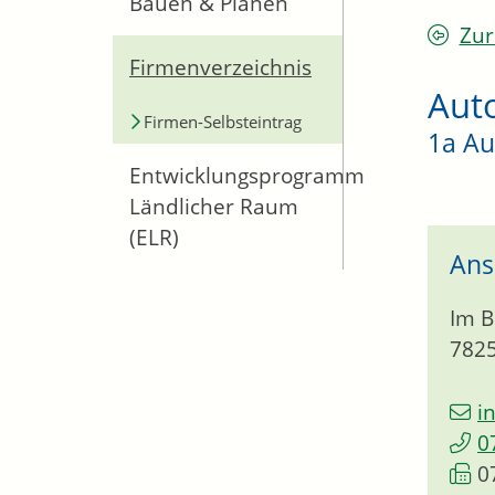
Bauen & Planen
Zur
Firmenverzeichnis
Aut
Firmen-Selbsteintrag
1a Au
Entwicklungsprogramm
Ländlicher Raum
(ELR)
Ans
Im B
782
i
0
0