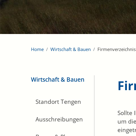
Home
Wirtschaft & Bauen
Firmenverzeichnis
Wirtschaft & Bauen
Fi
Standort Tengen
Sollte
Ausschreibungen
um die
einget