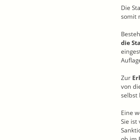
Die St
somit 
Besteh
die St
einges
Auflag
Zur
Er
von di
selbst
Eine w
Sie is
Sankti
ob im 