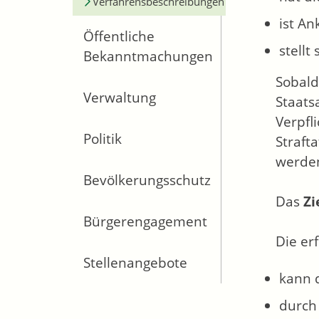
Verfahrensbeschreibungen
ist A
Öffentliche
stellt
Bekanntmachungen
Sobal
Verwaltung
Staats
Verpfl
Politik
Straft
werden
Bevölkerungsschutz
Das
Zi
Bürgerengagement
Die er
Stellenangebote
kann 
durch