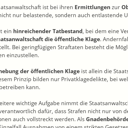
aatsanwaltschaft ist bei ihren
Ermittlungen
zur
Ob
nicht nur belastende, sondern auch entlastende 
t ein
hinreichender Tatbestand
, bei dem eine Ve
aatsanwaltschaft die öffentliche Klage
. Andernfa
tellt. Bei geringfügigen Straftaten besteht die Mög
en einzustellen.
hebung der öffentlichen Klage
ist allein die Sta
esem Prinzip bilden nur Privatklagedelikte, bei we
 betreiben kann.
eitere wichtige Aufgabe nimmt die Staatsanwaltsc
t verantwortlich dafür, dass Strafen nicht nur von
onen auch vollstreckt werden. Als
Gnadenbehörd
Einzelfall Ausnahmen von einem strikten Gesetzes