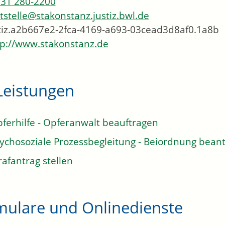
31 280-2200
tstelle@stakonstanz.justiz.bwl.de
tiz.a2b667e2-2fca-4169-a693-03cead3d8af0.1a8b
p://www.stakonstanz.de
Leistungen
ferhilfe - Opferanwalt beauftragen
ychosoziale Prozessbegleitung - Beiordnung bean
rafantrag stellen
mulare und Onlinedienste