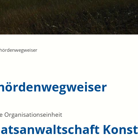
hördenwegweiser
hördenwegweiser
e Organisationseinheit
aatsanwaltschaft Kons