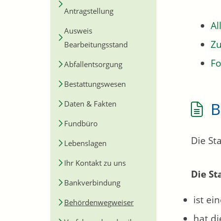
Antragstellung
Al
Ausweis
Zu
Bearbeitungsstand
Fo
Abfallentsorgung
Bestattungswesen
B
Daten & Fakten
Fundbüro
Die St
Lebenslagen
Ihr Kontakt zu uns
Die St
Bankverbindung
ist ei
Behördenwegweiser
hat d