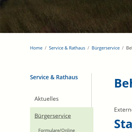
Home
Service & Rathaus
Bürgerservice
Be
Service & Rathaus
Be
Aktuelles
Extern
Bürgerservice
St
Formulare/Online