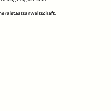
neralstaatsanwaltschaft
.