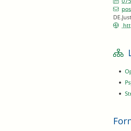
075
pos
DE.Jus
htt
Op
Ps
St
For