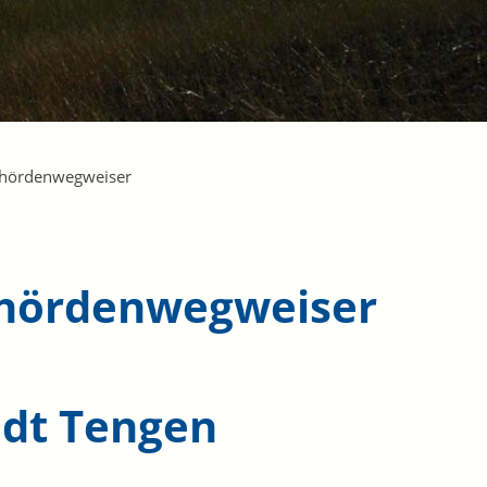
hördenwegweiser
hördenwegweiser
adt Tengen