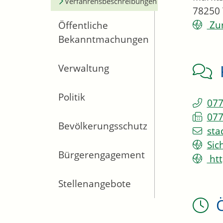
Verfahrensbeschreibungen
78250
Zur
Öffentliche
Bekanntmachungen
Verwaltung
Politik
077
077
Bevölkerungsschutz
sta
Sic
Bürgerengagement
htt
Stellenangebote