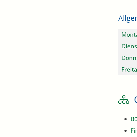
Allge
Mont
Diens
Donn
Freit
Bü
Fi