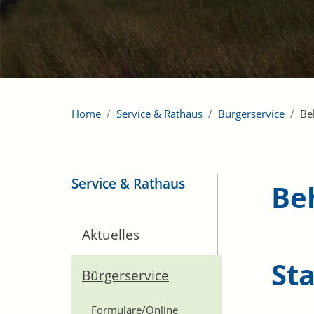
Home
Service & Rathaus
Bürgerservice
Be
Service & Rathaus
Be
Aktuelles
St
Bürgerservice
Formulare/Online