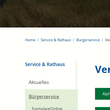
Home
Service & Rathaus
Bürgerservice
Ve
Service & Rathaus
Ve
Aktuelles
Alp
Bürgerservice
Formulare/Online