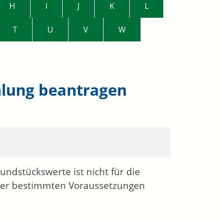
H
I
J
K
L
T
U
V
W
mlung beantragen
ndstückswerte ist nicht für die
unter bestimmten Voraussetzungen