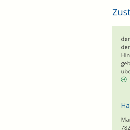
Zust
der
der
Hin
geb
übe
Ha
Mar
78