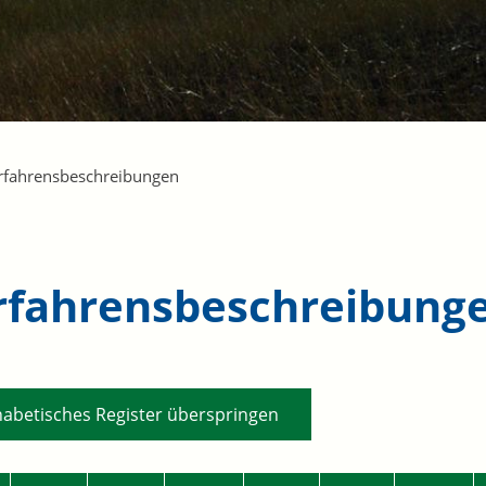
rfahrensbeschreibungen
rfahrensbeschreibung
habetisches Register überspringen