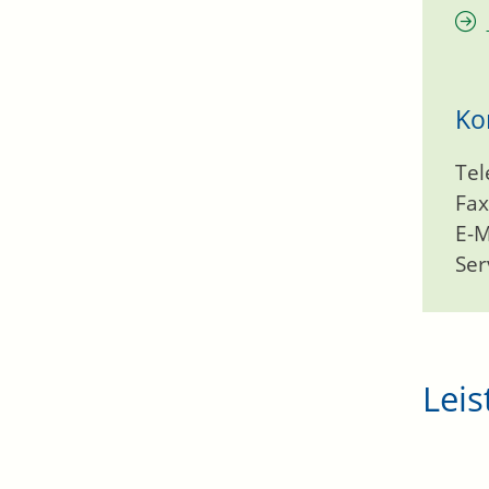
Ko
Tel
Fax
E-M
Ser
Leis