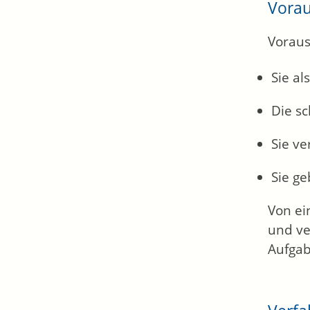
Vora
Voraus
Sie al
Die s
Sie v
Sie ge
Von ei
und ve
Aufgab