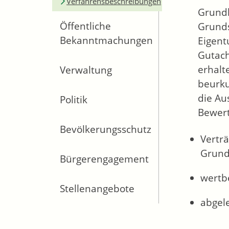
Verfahrensbeschreibungen
Grundl
Öffentliche
Grunds
Bekanntmachungen
Eigent
Gutach
erhalt
Verwaltung
beurku
die Au
Politik
Bewert
Bevölkerungsschutz
Vertr
Grund
Bürgerengagement
wertb
Stellenangebote
abgele