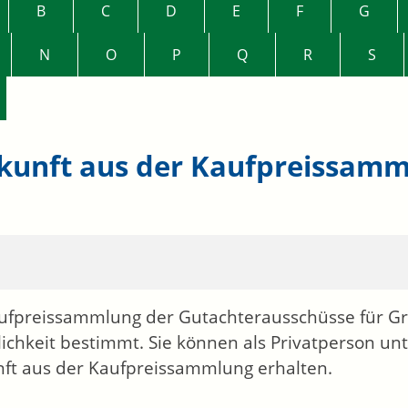
B
C
D
E
F
G
N
O
P
Q
R
S
kunft aus der Kaufpreissam
ufpreissammlung der Gutachterausschüsse für Gru
lichkeit bestimmt. Sie können als Privatperson 
ft aus der Kaufpreissammlung erhalten.