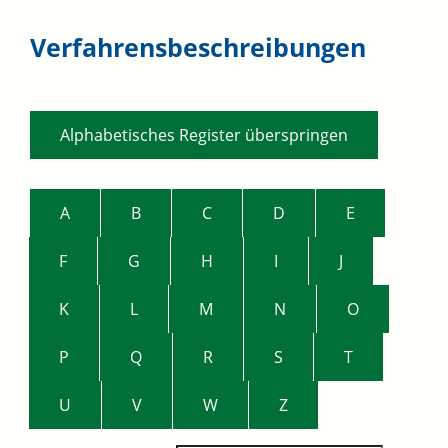
Verfahrensbeschreibungen
Alphabetisches Register überspringen
A
B
C
D
E
F
G
H
I
J
K
L
M
N
O
P
Q
R
S
T
U
V
W
Z