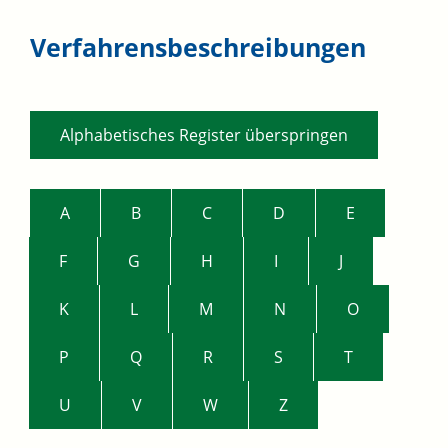
Verfahrensbeschreibungen
Alphabetisches Register überspringen
A
B
C
D
E
F
G
H
I
J
K
L
M
N
O
P
Q
R
S
T
U
V
W
Z