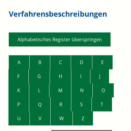
Verfahrensbeschreibungen
Alphabetisches Register überspringen
A
B
C
D
E
F
G
H
I
J
K
L
M
N
O
P
Q
R
S
T
U
V
W
Z