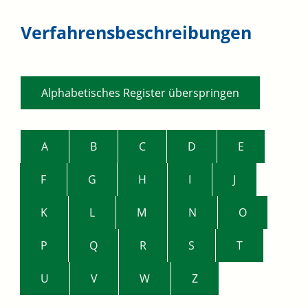
Verfahrensbeschreibungen
Alphabetisches Register überspringen
A
B
C
D
E
F
G
H
I
J
K
L
M
N
O
P
Q
R
S
T
U
V
W
Z