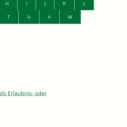
H
I
J
K
L
T
U
V
W
s Erlaubnis- oder