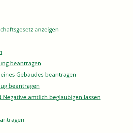
tschaftsgesetz anzeigen
n
n
gung beantragen
g eines Gebäudes beantragen
eug beantragen
d Negative amtlich beglaubigen lassen
eantragen