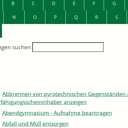
B
C
D
E
F
G
N
O
P
Q
R
S
ngen suchen
Abbrennen von pyrotechnischen Gegenständen al
fähigungsscheininhaber anzeigen
Abendgymnasium - Aufnahme beantragen
Abfall und Müll entsorgen