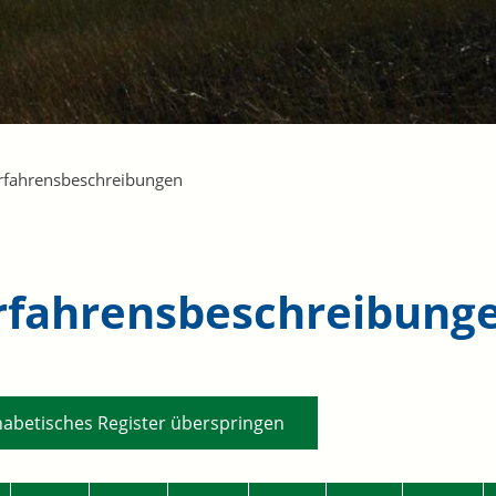
rfahrensbeschreibungen
rfahrensbeschreibung
habetisches Register überspringen