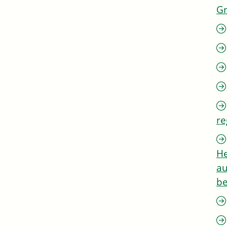
G
re
He
au
be