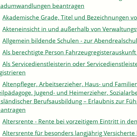
radumwandlungen beantragen
Akademische Grade, Titel und Bezeichnungen v
Akteneinsicht in und außerhalb von Verwaltung
Allgemein bildende Schulen - zur Abendrealsch
Als berechtigte Person Fahrzeugregisterauskunft
Als Servicedienstleisterin oder Servicedienstle
gistrieren
Altenpfleger, Arbeitserzieher, Haus- und Familien
ilpädagoge, Jugend- und Heimerzieher, Sozialarbe
sländischer Berufsausbildung – Erlaubnis zur Fü
antragen
Altersrente - Rente bei vorzeitigem Eintritt in 
Altersrente für besonders langjährig Versichert