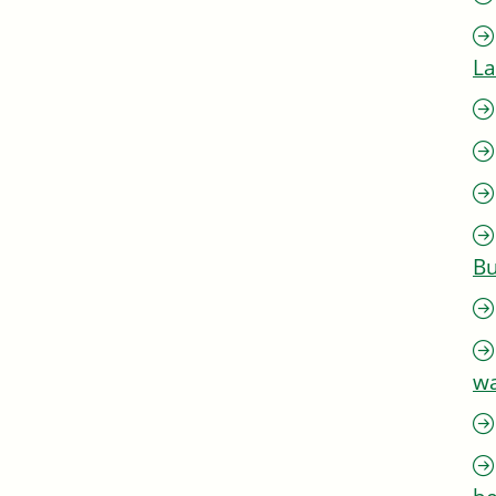
L
Bu
w