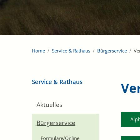
Home
Service & Rathaus
Bürgerservice
Ve
Service & Rathaus
Ve
Aktuelles
Alp
Bürgerservice
Formulare/Online