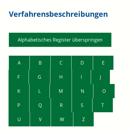
Verfahrensbeschreibungen
Alphabetisches Register überspringen
A
B
C
D
E
F
G
H
I
J
K
L
M
N
O
P
Q
R
S
T
U
V
W
Z