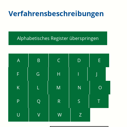
Verfahrensbeschreibungen
Alphabetisches Register überspringen
A
B
C
D
E
F
G
H
I
J
K
L
M
N
O
P
Q
R
S
T
U
V
W
Z