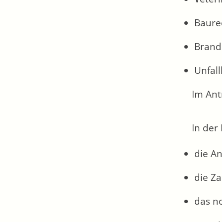
Baure
Brand
Unfal
Im Ant
In der
die A
die Z
das n