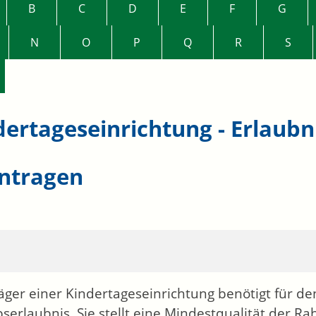
B
C
D
E
F
G
N
O
P
Q
R
S
dertageseinrichtung - Erlaubn
ntragen
äger einer Kindertageseinrichtung benötigt für de
bserlaubnis. Sie stellt eine Mindestqualität der