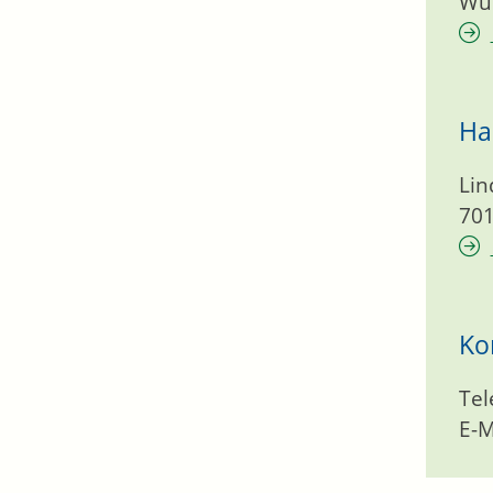
Wür
Ha
Lin
70
Ko
Tel
E-M