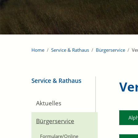
Home
Service & Rathaus
Bürgerservice
Ve
Service & Rathaus
Ve
Aktuelles
Alp
Bürgerservice
Formulare/Online