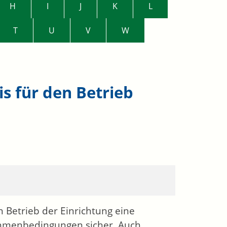
H
I
J
K
L
T
U
V
W
is für den Betrieb
n Betrieb der Einrichtung eine
 Rahmenbedingungen sicher.
Auch