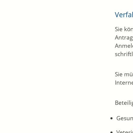
Verfa
Sie kö
Antrag
Anmeld
schrif
Sie mü
Interne
Beteili
Gesun
Veter