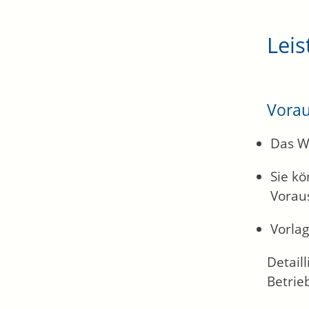
Leis
Vora
Das Wo
Sie kö
Voraus
Vorla
Detail
Betrie