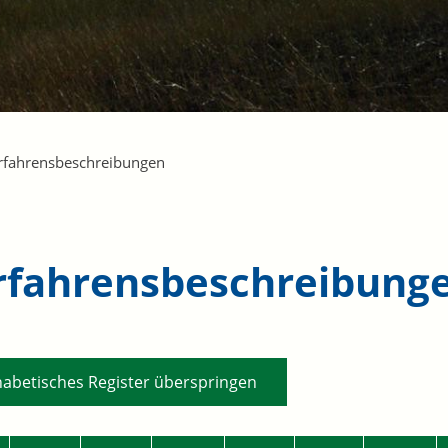
rfahrensbeschreibungen
rfahrensbeschreibung
habetisches Register überspringen