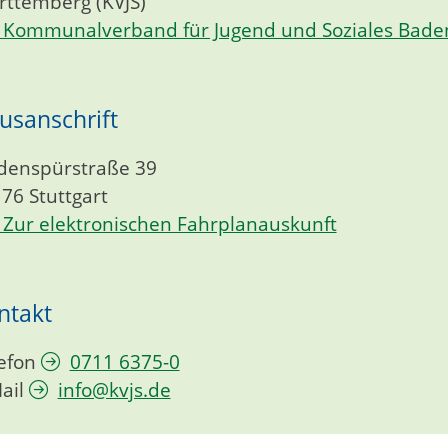
ttemberg (KVJS)
Kommunalverband für Jugend und Soziales Bade
usanschrift
denspürstraße 39
176
Stuttgart
Zur elektronischen Fahrplanauskunft
ntakt
efon
0711 6375-0
ail
info@kvjs.de