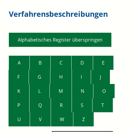
Verfahrensbeschreibungen
Alphabetisches Register überspringen
A
B
C
D
E
F
G
H
I
J
K
L
M
N
O
P
Q
R
S
T
U
V
W
Z