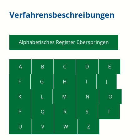
Verfahrensbeschreibungen
Alphabetisches Register überspringen
A
B
C
D
E
F
G
H
I
J
K
L
M
N
O
P
Q
R
S
T
U
V
W
Z