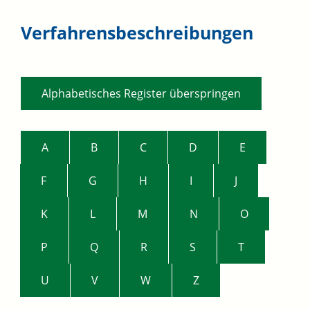
Verfahrensbeschreibungen
Alphabetisches Register überspringen
A
B
C
D
E
F
G
H
I
J
K
L
M
N
O
P
Q
R
S
T
U
V
W
Z