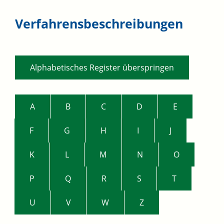
Verfahrensbeschreibungen
Alphabetisches Register überspringen
A
B
C
D
E
F
G
H
I
J
K
L
M
N
O
P
Q
R
S
T
U
V
W
Z