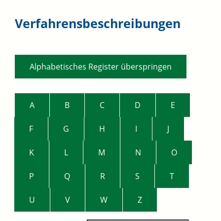
Verfahrensbeschreibungen
Alphabetisches Register überspringen
A
B
C
D
E
F
G
H
I
J
K
L
M
N
O
P
Q
R
S
T
U
V
W
Z