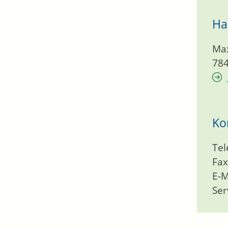
Ha
Max
78
Ko
Tel
Fax
E-M
Ser