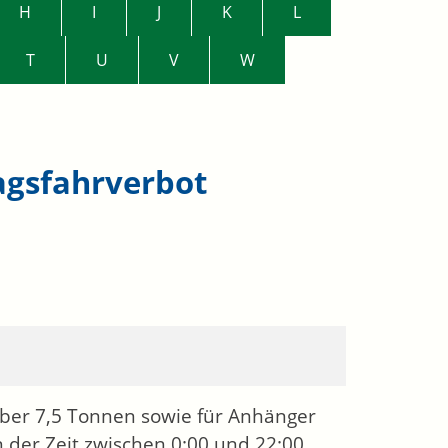
H
I
J
K
L
T
U
V
W
agsfahrverbot
ber 7,5 Tonnen sowie für Anhänger
n der Zeit zwischen 0:00 und 22:00