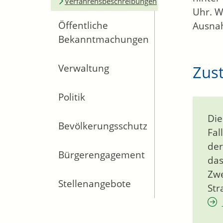
Verfahrensbeschreibungen
Uhr. W
Öffentliche
Ausna
Bekanntmachungen
Zust
Verwaltung
Politik
Die
Bevölkerungsschutz
Fal
der
Bürgerengagement
das
Zwe
Stellenangebote
Str