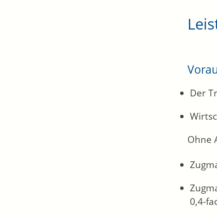
Leis
Vora
Der T
Wirts
Ohne 
Zugma
Zugma
0,4-f