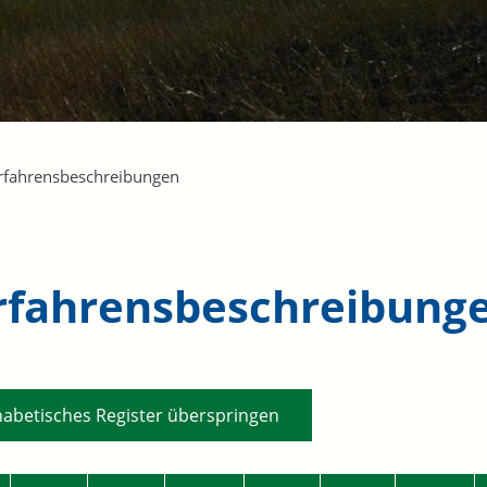
rfahrensbeschreibungen
rfahrensbeschreibung
habetisches Register überspringen