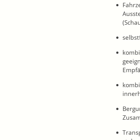
Fahrz
Ausste
(Scha
selbs
kombi
geeig
Empfä
kombi
inner
Bergu
Zusam
Trans