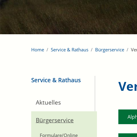
Home
Service & Rathaus
Bürgerservice
Ve
Service & Rathaus
Ve
Aktuelles
Alp
Bürgerservice
Formulare/Online