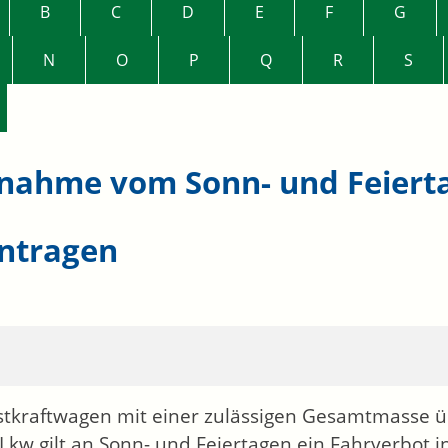
B
C
D
E
F
G
N
O
P
Q
R
S
nahme vom Sonn- und Feiert
ntragen
stkraftwagen
mit einer zulässigen Gesamtmasse ü
 Lkw gilt an Sonn- und Feiertagen ein Fahrverbot i