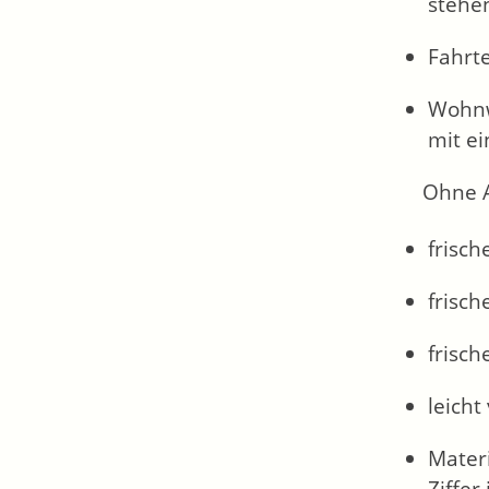
stehe
Fahrt
Wohnw
mit e
Ohne 
frisch
frisch
frisch
leich
Materi