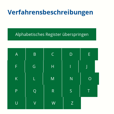
Verfahrensbeschreibungen
Alphabetisches Register überspringen
A
B
C
D
E
F
G
H
I
J
K
L
M
N
O
P
Q
R
S
T
U
V
W
Z