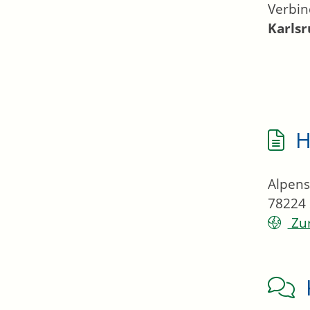
Verbin
Karls
H
Alpens
78224
Zur