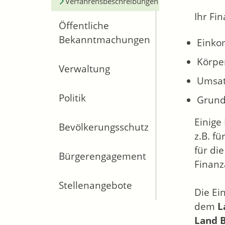
Verfahrensbeschreibungen
Ihr Fi
Öffentliche
Bekanntmachungen
Einko
Körpe
Verwaltung
Umsat
Politik
Grund
Einige
Bevölkerungsschutz
z.B. f
für di
Bürgerengagement
Finanz
Stellenangebote
Die Ei
dem
L
Land 