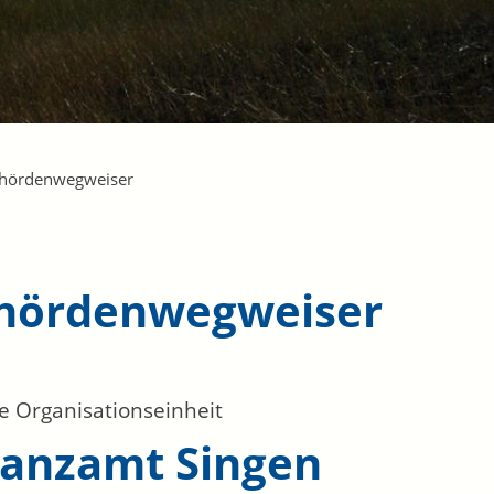
hördenwegweiser
hördenwegweiser
e Organisationseinheit
nanzamt Singen