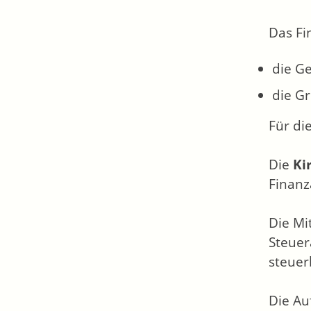
Das Fi
die G
die G
Für di
Die
Ki
Finanz
Die Mi
Steuer
steuer
Die Au