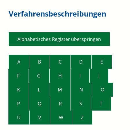
Verfahrensbeschreibungen
Alphabetisches Register überspringen
A
B
C
D
E
F
G
H
I
J
K
L
M
N
O
P
Q
R
S
T
U
V
W
Z