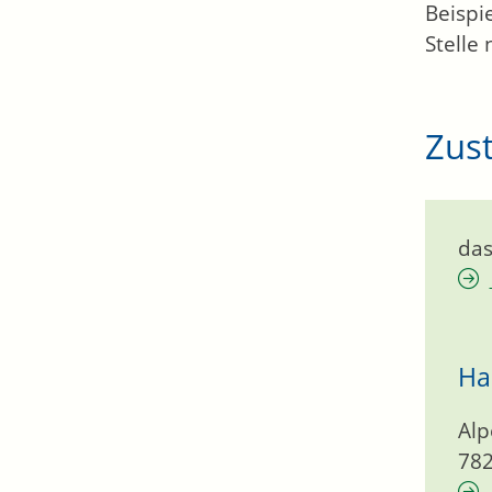
Beispi
Stelle 
Zust
das
Ha
Alp
78