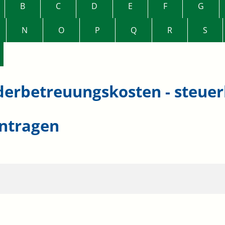
B
C
D
E
F
G
N
O
P
Q
R
S
derbetreuungskosten - steuer
ntragen