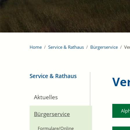
Home
Service & Rathaus
Bürgerservice
Ve
Service & Rathaus
Ve
Aktuelles
Alp
Bürgerservice
Formulare/Online