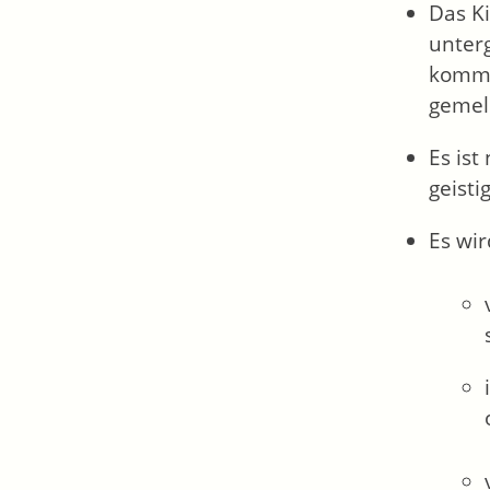
Das Ki
unterg
kommt
gemeld
Es ist
geisti
Es wir