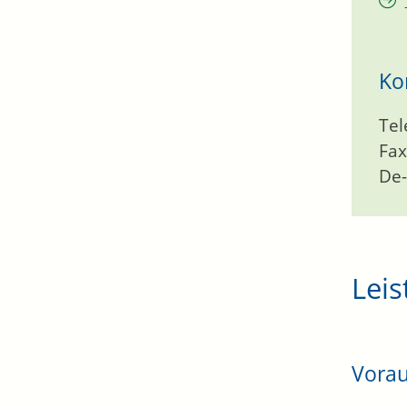
Ko
Tel
Fax
De-
Leis
Vora