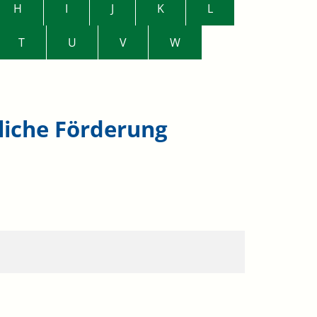
H
I
J
K
L
T
U
V
W
liche Förderung