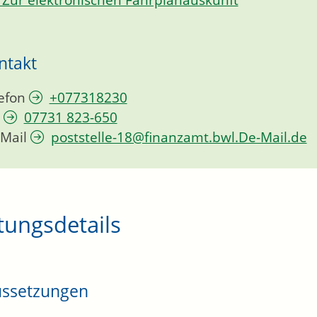
Zur elektronischen Fahrplanauskunft
ntakt
efon
+077318230
07731 823-650
Mail
poststelle-18@finanzamt.bwl.De-Mail.de
tungsdetails
ussetzungen