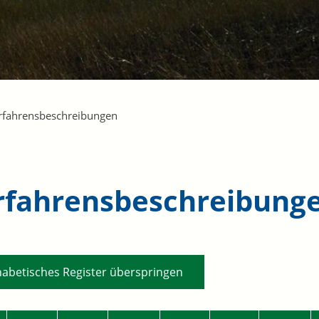
rfahrensbeschreibungen
rfahrensbeschreibung
habetisches Register überspringen