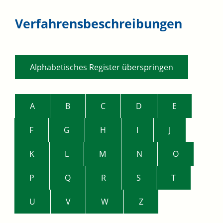
Verfahrensbeschreibungen
Alphabetisches Register überspringen
A
B
C
D
E
F
G
H
I
J
K
L
M
N
O
P
Q
R
S
T
U
V
W
Z