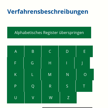
Verfahrensbeschreibungen
Alphabetisches Register überspringen
A
B
C
D
E
F
G
H
I
J
K
L
M
N
O
P
Q
R
S
T
U
V
W
Z