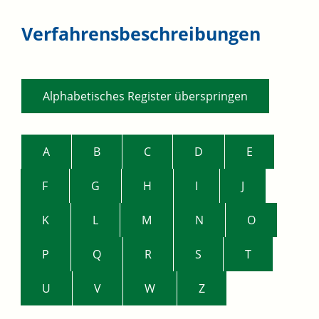
Verfahrensbeschreibungen
Alphabetisches Register überspringen
A
B
C
D
E
F
G
H
I
J
K
L
M
N
O
P
Q
R
S
T
U
V
W
Z