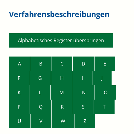
Verfahrensbeschreibungen
Alphabetisches Register überspringen
A
B
C
D
E
F
G
H
I
J
K
L
M
N
O
P
Q
R
S
T
U
V
W
Z