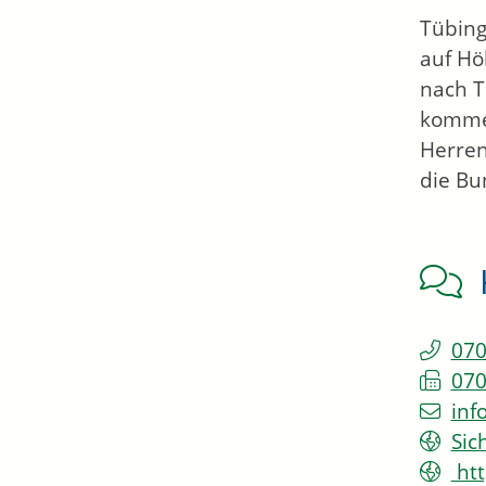
Tübing
auf Hö
nach T
kommen
Herren
die Bu
070
070
inf
Sic
htt