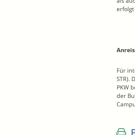
als au
erfolg
Anreis
Für in
STR). 
PKW be
der Bu
Campus