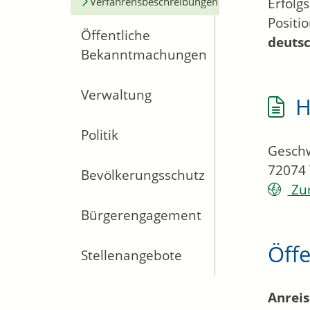
Verfahrensbeschreibungen
Erfolg
Positi
Öffentliche
deutsc
Bekanntmachungen
Verwaltung
H
Politik
Geschw
72074
Bevölkerungsschutz
Zur
Bürgerengagement
Öff
Stellenangebote
Anrei