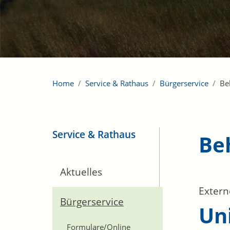
Home
Service & Rathaus
Bürgerservice
Be
Service & Rathaus
Be
Aktuelles
Extern
Bürgerservice
Un
Formulare/Online