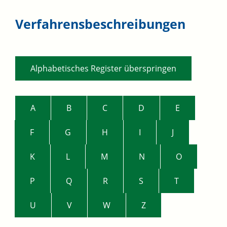
Verfahrensbeschreibungen
Alphabetisches Register überspringen
A
B
C
D
E
F
G
H
I
J
K
L
M
N
O
P
Q
R
S
T
U
V
W
Z