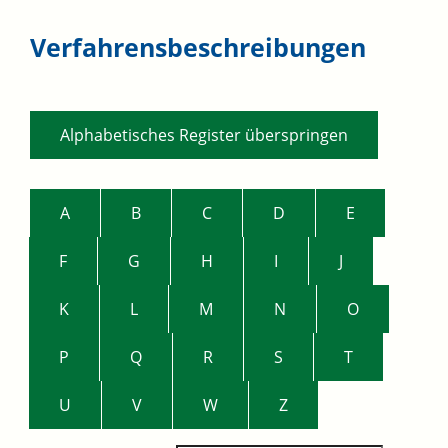
Verfahrensbeschreibungen
Alphabetisches Register überspringen
A
B
C
D
E
F
G
H
I
J
K
L
M
N
O
P
Q
R
S
T
U
V
W
Z