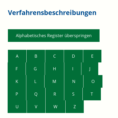
Verfahrensbeschreibungen
Alphabetisches Register überspringen
A
B
C
D
E
F
G
H
I
J
K
L
M
N
O
P
Q
R
S
T
U
V
W
Z