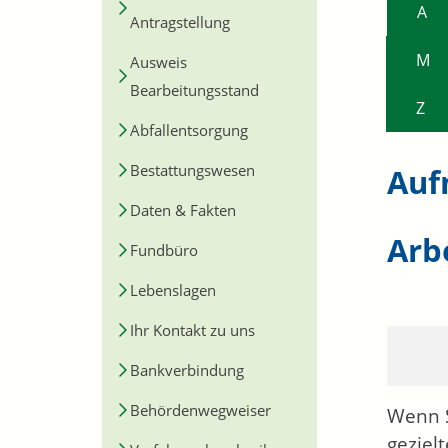
A
Antragstellung
M
Ausweis
Bearbeitungsstand
Z
Abfallentsorgung
Bestattungswesen
Auf
Daten & Fakten
Arb
Fundbüro
Lebenslagen
Ihr Kontakt zu uns
Bankverbindung
Behördenwegweiser
Wenn S
geziel