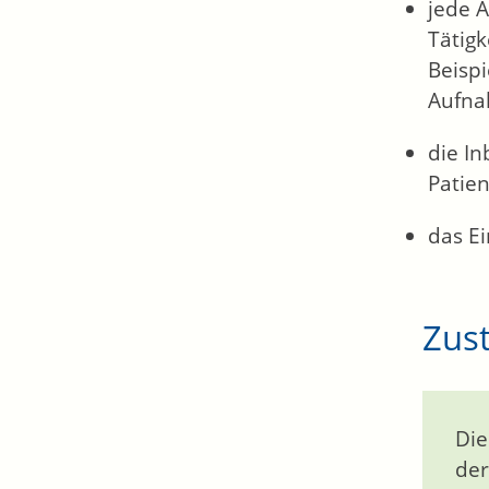
jede Ä
Tätig
Beispi
Aufnah
die In
Patien
das Ei
Zust
Die
der