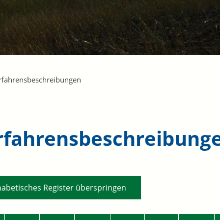
rfahrensbeschreibungen
rfahrensbeschreibung
habetisches Register überspringen