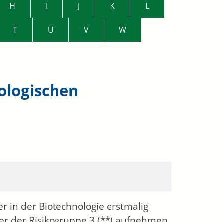
H
I
J
K
L
T
U
V
W
ologischen
r in der Biotechnologie erstmalig
der der Risikogruppe 3 (**) aufnehmen,