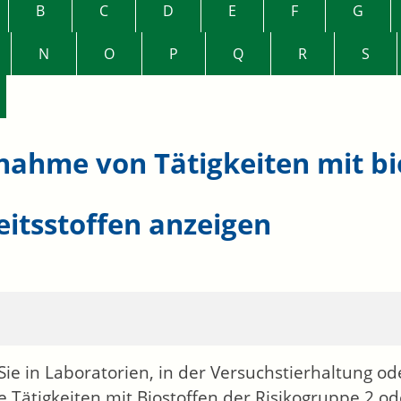
B
C
D
E
F
G
N
O
P
Q
R
S
nahme von Tätigkeiten mit bi
eitsstoffen anzeigen
ie in Laboratorien, in der Versuchstierhaltung ode
te Tätigkeiten mit Biostoffen der Risikogruppe 2 o