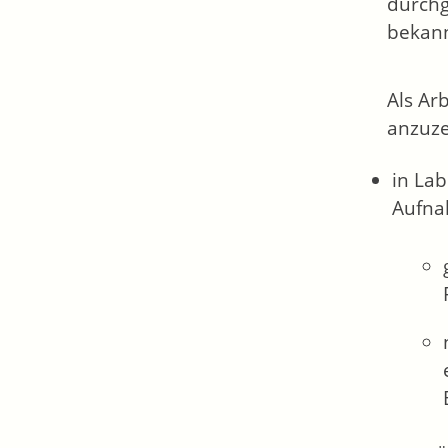
durchg
bekann
Als Ar
anzuze
in Lab
Aufna