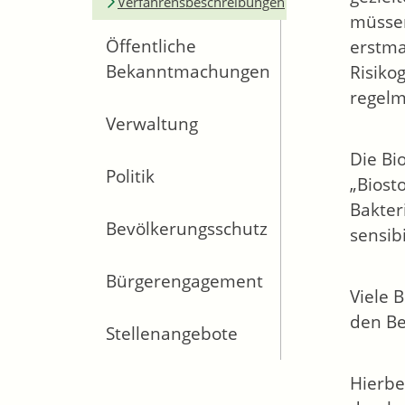
Verfahrensbeschreibungen
müssen
Öffentliche
erstma
Bekanntmachungen
Risiko
regelm
Verwaltung
Die Bi
Politik
„Biost
Bakter
Bevölkerungsschutz
sensib
Bürgerengagement
Viele 
den Be
Stellenangebote
Hierbe