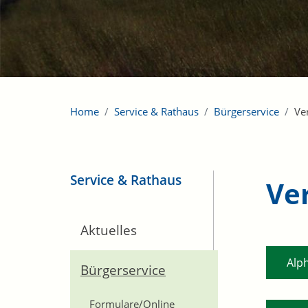
Home
Service & Rathaus
Bürgerservice
Ve
Service & Rathaus
Ve
Aktuelles
Alp
Bürgerservice
Formulare/Online