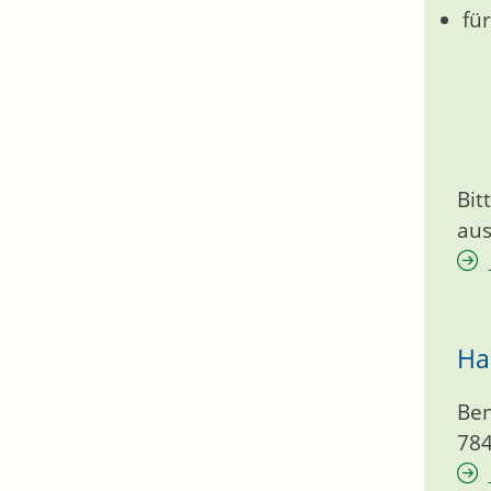
fü
Bit
aus
Ha
Ben
78