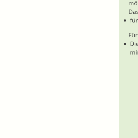
mö
Das
fü
Für
Di
mi