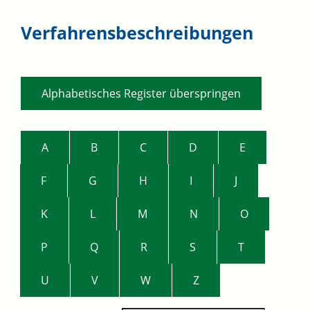
Verfahrensbeschreibungen
Alphabetisches Register überspringen
A
B
C
D
E
F
G
H
I
J
K
L
M
N
O
P
Q
R
S
T
U
V
W
Z