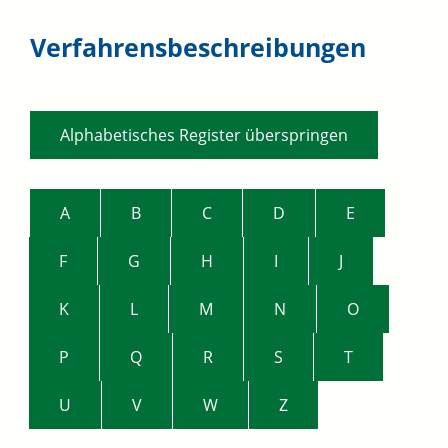
Verfahrensbeschreibungen
Alphabetisches Register überspringen
A
B
C
D
E
F
G
H
I
J
K
L
M
N
O
P
Q
R
S
T
U
V
W
Z