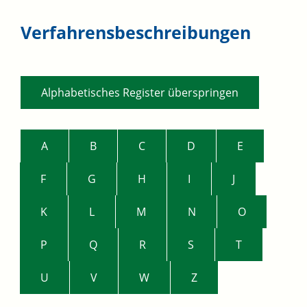
Verfahrensbeschreibungen
Alphabetisches Register überspringen
A
B
C
D
E
F
G
H
I
J
K
L
M
N
O
P
Q
R
S
T
U
V
W
Z