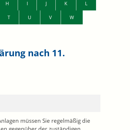
H
I
J
K
L
T
U
V
W
lärung nach 11.
 Anlagen müssen Sie regelmäßig die
nen gegenüber der zuständigen