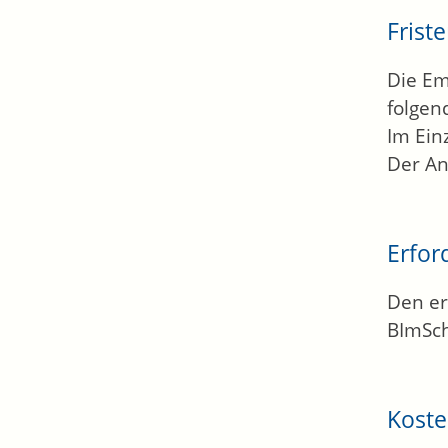
Frist
Die Em
folgen
Im Ein
Der An
Erfor
Den er
BImSch
Kost