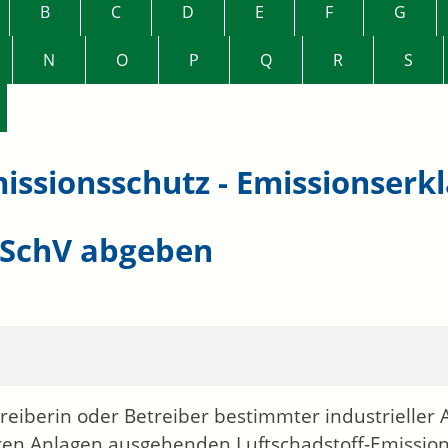
B
C
D
E
F
G
N
O
P
Q
R
S
issionsschutz - Emissionserk
SchV abgeben
treiberin oder Betreiber bestimmter industrieller
ren Anlagen ausgehenden Luftschadstoff-Emissio