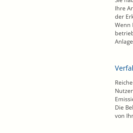
Sie ha
Ihre A
der Erk
Wenn I
betrie
Anlage
Verfa
Reiche
Nutzen
Emissi
Die Be
von Ih