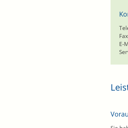
Ko
Tel
Fax
E-M
Ser
Leis
Vora