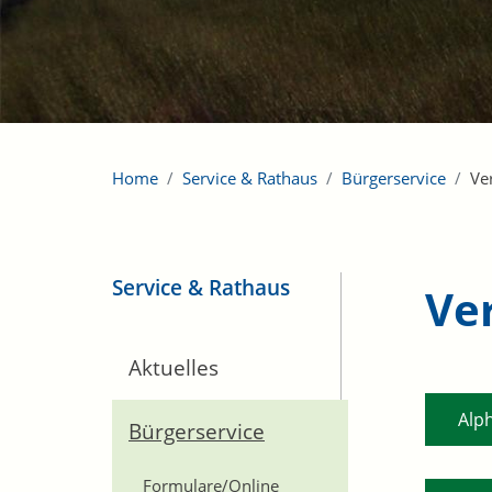
Home
Service & Rathaus
Bürgerservice
Ve
Service & Rathaus
Ve
Aktuelles
Alp
Bürgerservice
Formulare/Online