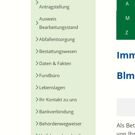
A
Antragstellung
M
Ausweis
Bearbeitungsstand
Z
Abfallentsorgung
Bestattungswesen
Imm
Daten & Fakten
Blm
Fundbüro
Lebenslagen
Ihr Kontakt zu uns
Bankverbindung
Behördenwegweiser
Als Be
von Ih