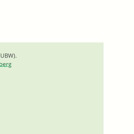
LUBW).
berg