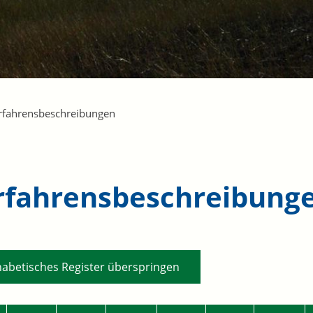
rfahrensbeschreibungen
rfahrensbeschreibung
habetisches Register überspringen