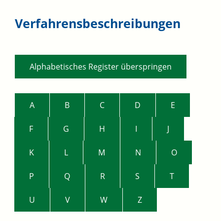
Verfahrensbeschreibungen
Alphabetisches Register überspringen
A
B
C
D
E
F
G
H
I
J
K
L
M
N
O
P
Q
R
S
T
U
V
W
Z