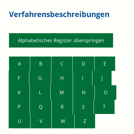
Verfahrensbeschreibungen
Alphabetisches Register überspringen
A
B
C
D
E
F
G
H
I
J
K
L
M
N
O
P
Q
R
S
T
U
V
W
Z