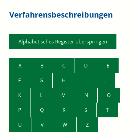
Verfahrensbeschreibungen
Alphabetisches Register überspringen
A
B
C
D
E
F
G
H
I
J
K
L
M
N
O
P
Q
R
S
T
U
V
W
Z