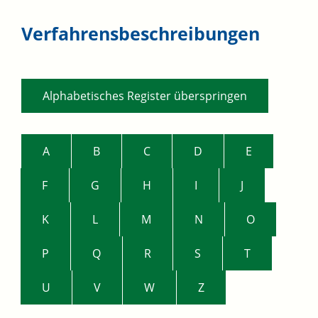
Verfahrensbeschreibungen
Alphabetisches Register überspringen
A
B
C
D
E
F
G
H
I
J
K
L
M
N
O
P
Q
R
S
T
U
V
W
Z