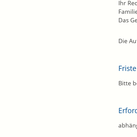
Ihr Re
Famili
Das Ge
Die Au
Frist
Bitte 
Erfor
abhäng