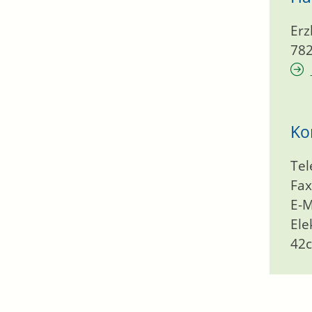
Erz
78
Ko
Tel
Fax
E-M
Ele
42