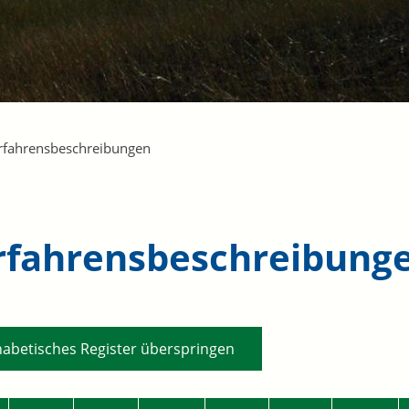
rfahrensbeschreibungen
rfahrensbeschreibung
habetisches Register überspringen