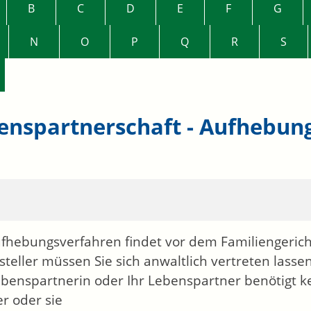
B
C
D
E
F
G
N
O
P
Q
R
S
enspartnerschaft - Aufhebun
fhebungsverfahren findet vor dem Familiengericht 
steller müssen Sie sich anwaltlich vertreten lassen
ebenspartnerin oder Ihr Lebenspartner benötigt ke
r oder sie