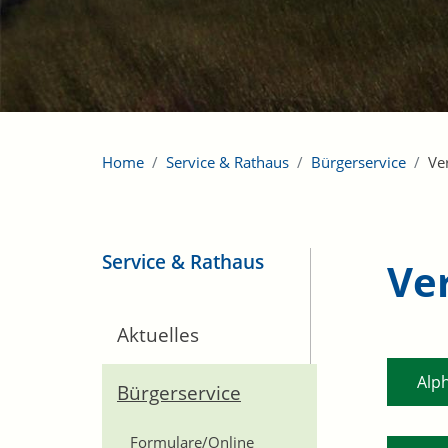
Home
Service & Rathaus
Bürgerservice
Ve
Service & Rathaus
Ve
Aktuelles
Alp
Bürgerservice
Formulare/Online