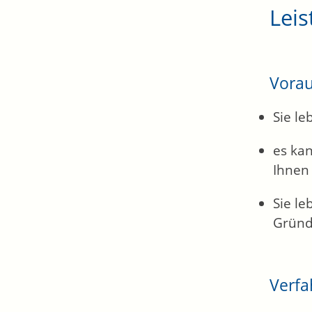
Leis
Vora
Sie le
es ka
Ihnen
Sie le
Gründ
Verfa