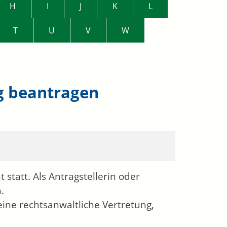
H
I
J
K
L
T
U
V
W
g beantragen
statt. Als Antragstellerin oder
.
ine rechtsanwaltliche Vertretung,