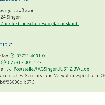
bergerstraße 28
224
Singen
Zur elektronischen Fahrplanauskunft
ntakt
efon
07731 4001-0
07731 4001-127
ail
Poststelle@AGSingen.JUSTIZ.BWL.de
ktronisches Gerichts- und Verwaltungspostfach
DE
cb8f85090d.b676